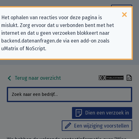
Het ophalen van reacties voor deze pagina is
mislukt. Zorg ervoor dat u verbonden bent met het
Contactgegevens voor
internet en dat u geen verzoeken blokkeert naar
backend.datenanfragen.de via een add-on zoals
privacygerelateerde verzoeken
uMatrix of NoScript.
aan “Wise Europe SA”
Terug naar overzicht
Dien een verzoek in
Een wijziging voorstellen