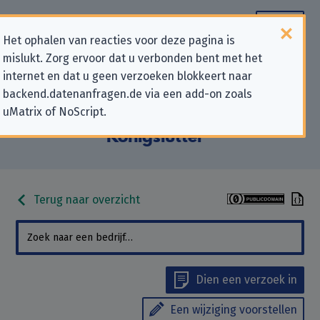
Het ophalen van reacties voor deze pagina is
mislukt. Zorg ervoor dat u verbonden bent met het
Contactgegevens voor
internet en dat u geen verzoeken blokkeert naar
backend.datenanfragen.de via een add-on zoals
privacygerelateerde verzoeken
uMatrix of NoScript.
aan “Kirchengemeinde Boimstorf in
Königslutter”
Terug naar overzicht
Dien een verzoek in
Een wijziging voorstellen