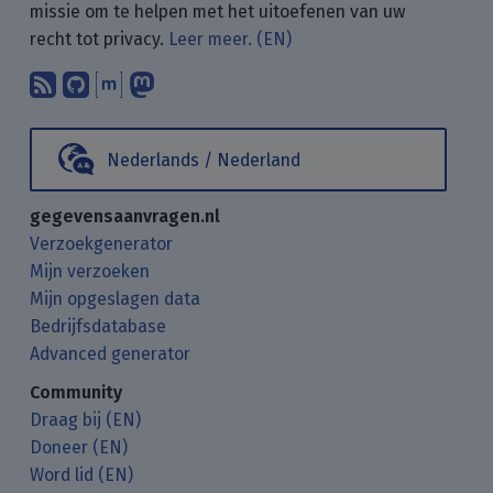
missie om te helpen met het uitoefenen van uw
recht tot privacy.
Leer meer. (EN)
Abonneer op onze blogposts met uw
Vind ons op GitHub.
Praat met ons via Matrix.
Volg ons op Mastodon.
Nederlands / Nederland
gegevensaanvragen.nl
Verzoekgenerator
Mijn verzoeken
Mijn opgeslagen data
Bedrijfsdatabase
Advanced generator
Community
Draag bij (EN)
Doneer (EN)
Word lid (EN)