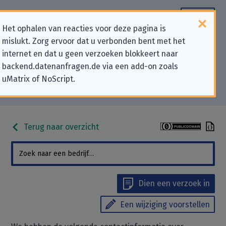
Het ophalen van reacties voor deze pagina is
mislukt. Zorg ervoor dat u verbonden bent met het
Contactgegevens voor
internet en dat u geen verzoeken blokkeert naar
backend.datenanfragen.de via een add-on zoals
privacygerelateerde verzoeken
uMatrix of NoScript.
aan “hygi.de GmbH & Co. KG”
Terug naar overzicht
Dien een verzoek in
Een wijziging voorstellen