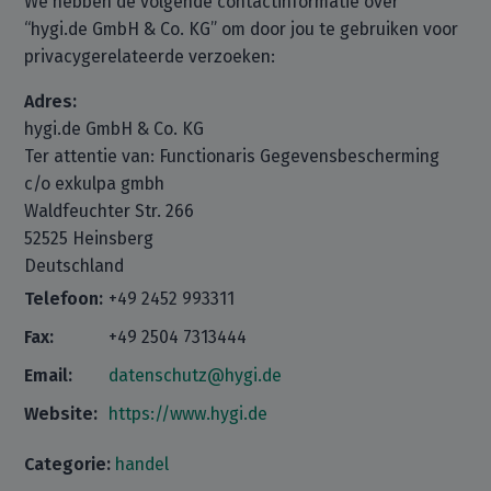
We hebben de volgende contactinformatie over
“hygi.de GmbH & Co. KG” om door jou te gebruiken voor
privacygerelateerde verzoeken:
Adres:
hygi.de GmbH & Co. KG
Ter attentie van: Functionaris Gegevensbescherming
c/o exkulpa gmbh
Waldfeuchter Str. 266
52525 Heinsberg
Deutschland
Telefoon:
+49 2452 993311
Fax:
+49 2504 7313444
Email:
datenschutz@hygi.de
Website:
https://www.hygi.de
Categorie:
handel