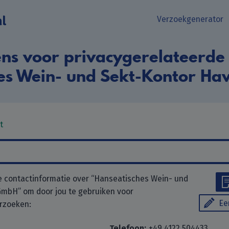
Verzoekgenerator
ns voor privacygerelateerde
hes Wein- und Sekt-Kontor H
t
 contactinformatie over “Hanseatisches Wein- und
mbH” om door jou te gebruiken voor
Ee
rzoeken:
Telefoon:
+49 4122 504433