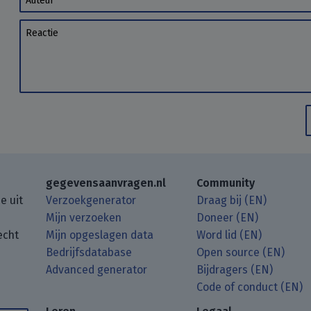
Reactie
gegevensaanvragen.nl
Community
e uit
Verzoekgenerator
Draag bij (EN)
Mijn verzoeken
Doneer (EN)
echt
Mijn opgeslagen data
Word lid (EN)
Bedrijfsdatabase
Open source (EN)
Advanced generator
Bijdragers (EN)
gposts met uw RSS-feedreader.
.
a Matrix.
Mastodon.
Code of conduct (EN)