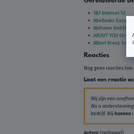
Gerelateerde be
1&1 Internet SE
AbeBooks Europe
Abihome GmbH
ABOUT YOU GmbH
Albert Kreuz GmbH
Reacties
Nog geen reacties hier
Laat een reactie a
Wij zijn een
onafhank
Als u ondersteuning
bedrijf. Wij
kunnen
u
Auteur
(optioneel)