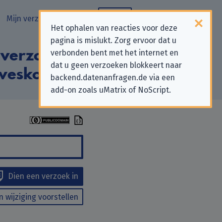
Mijn verzoeken
Blog
Het ophalen van reacties voor deze
pagina is mislukt. Zorg ervoor dat u
 verzoeken aan
verbonden bent met het internet en
dat u geen verzoeken blokkeert naar
awesko GmbH”
backend.datenanfragen.de via een
add-on zoals uMatrix of NoScript.
Dien een verzoek in
n wijziging voorstellen