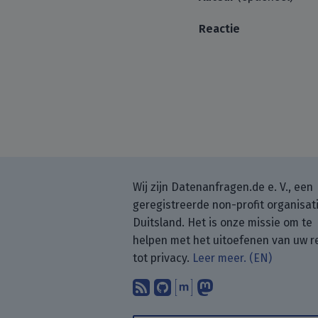
Reactie
Wij zijn Datenanfragen.de e. V., een
geregistreerde non-profit organisati
Duitsland. Het is onze missie om te
helpen met het uitoefenen van uw r
tot privacy.
Leer meer. (EN)
Abonneer op onze blo
Vind ons op GitHub
Praat met ons vi
Volg ons op 