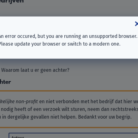
drijven
 GmbH
An error occured, but you are running an unsupported browser.
Please update your browser or switch to a modern one.
. Waarom laat u er geen achter?
chter
elijke non-profit
en niet verbonden met het bedrijf dat hier w
 nodig heeft of een verzoek wilt sturen, neem dan rechtstreek
 in dergelijke gevallen niet helpen. Bedankt voor uw begrip.
Auteur