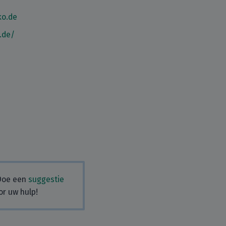
o.de
.de/
 Doe een
suggestie
or uw hulp!