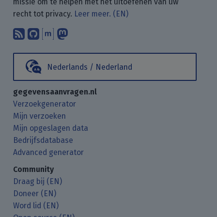
missie om te helpen met het uitoefenen van uw
recht tot privacy.
Leer meer. (EN)
Abonneer op onze blogposts met uw
Vind ons op GitHub.
Praat met ons via Matrix.
Volg ons op Mastodon.
Nederlands / Nederland
gegevensaanvragen.nl
Verzoekgenerator
Mijn verzoeken
Mijn opgeslagen data
Bedrijfsdatabase
Advanced generator
Community
Draag bij (EN)
Doneer (EN)
Word lid (EN)