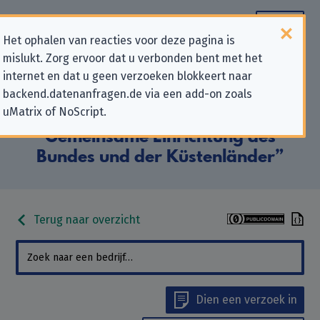
Het ophalen van reacties voor deze pagina is
mislukt. Zorg ervoor dat u verbonden bent met het
Contactgegevens voor
internet en dat u geen verzoeken blokkeert naar
backend.datenanfragen.de via een add-on zoals
privacygerelateerde verzoeken
uMatrix of NoScript.
aan “Havariekommando,
Gemeinsame Einrichtung des
Bundes und der Küstenländer”
Terug naar overzicht
Dien een verzoek in