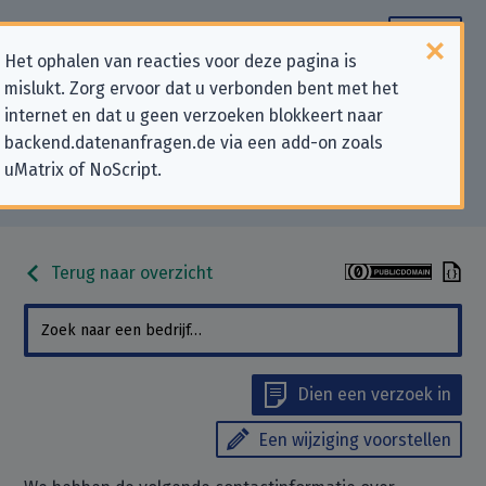
Het ophalen van reacties voor deze pagina is
mislukt. Zorg ervoor dat u verbonden bent met het
Contactgegevens voor
internet en dat u geen verzoeken blokkeert naar
backend.datenanfragen.de via een add-on zoals
privacygerelateerde verzoeken
uMatrix of NoScript.
aan “Hammy Media Ltd”
Terug naar overzicht
Dien een verzoek in
Een wijziging voorstellen