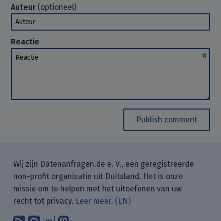
Auteur
(optioneel)
Auteur
Reactie
Reactie
Publish comment
Wij zijn Datenanfragen.de e. V., een geregistreerde
non-profit organisatie uit Duitsland. Het is onze
missie om te helpen met het uitoefenen van uw
recht tot privacy.
Leer meer. (EN)
Abonneer op onze blogposts met uw
Vind ons op GitHub.
Praat met ons via Matrix.
Volg ons op Mastodon.