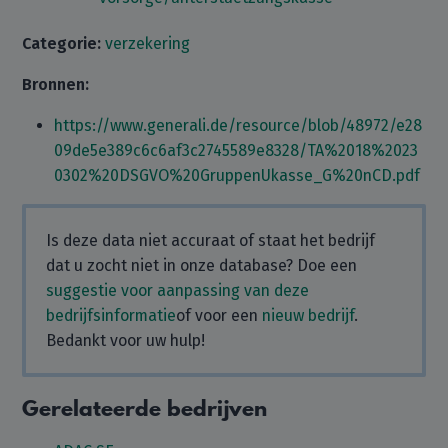
Categorie:
verzekering
Bronnen:
https://www.generali.de/resource/blob/48972/e28
09de5e389c6c6af3c2745589e8328/TA%2018%2023
0302%20DSGVO%20GruppenUkasse_G%20nCD.pdf
Is deze data niet accuraat of staat het bedrijf
dat u zocht niet in onze database? Doe een
suggestie voor aanpassing van deze
bedrijfsinformatie
of voor een
nieuw bedrijf
.
Bedankt voor uw hulp!
Gerelateerde bedrijven