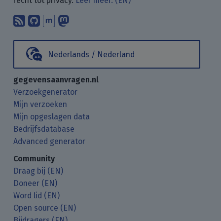
recht tot privacy.
Leer meer. (EN)
Abonneer op onze blogposts met uw
Vind ons op GitHub.
Praat met ons via Matrix.
Volg ons op Mastodon.
Nederlands / Nederland
gegevensaanvragen.nl
Verzoekgenerator
Mijn verzoeken
Mijn opgeslagen data
Bedrijfsdatabase
Advanced generator
Community
Draag bij (EN)
Doneer (EN)
Word lid (EN)
Open source (EN)
Bijdragers (EN)