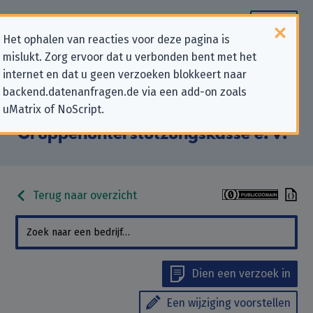
Het ophalen van reacties voor deze pagina is
mislukt. Zorg ervoor dat u verbonden bent met het
Contactgegevens voor
internet en dat u geen verzoeken blokkeert naar
backend.datenanfragen.de via een add-on zoals
privacygerelateerde verzoeken
uMatrix of NoScript.
aan “Generali Deutschland
Gruppenunterstützungskasse e. V.”
Terug naar overzicht
Dien een verzoek in
Een wijziging voorstellen