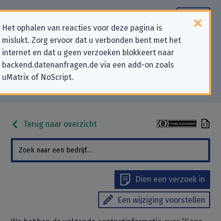
Het ophalen van reacties voor deze pagina is
mislukt. Zorg ervoor dat u verbonden bent met het
Contactgegevens voor
internet en dat u geen verzoeken blokkeert naar
backend.datenanfragen.de via een add-on zoals
privacygerelateerde verzoeken
uMatrix of NoScript.
aan “Ganz Einfach GmbH”
Terug naar overzicht
Dien een verzoek in
Een wijziging voorstellen