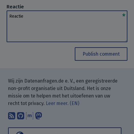
Reactie
Reactie
Publish comment
Wij zijn Datenanfragen.de e. V., een geregistreerde
non-profit organisatie uit Duitsland. Het is onze
missie om te helpen met het uitoefenen van uw
recht tot privacy.
Leer meer. (EN)
Abonneer op onze blogposts met uw
Vind ons op GitHub.
Praat met ons via Matrix.
Volg ons op Mastodon.