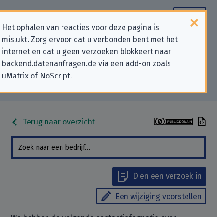
Het ophalen van reacties voor deze pagina is
mislukt. Zorg ervoor dat u verbonden bent met het
Contactgegevens voor
internet en dat u geen verzoeken blokkeert naar
backend.datenanfragen.de via een add-on zoals
privacygerelateerde verzoeken
uMatrix of NoScript.
aan “Gameloft SE”
Terug naar overzicht
Dien een verzoek in
Een wijziging voorstellen