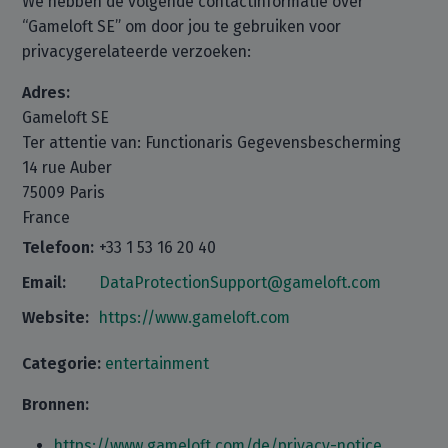
We hebben de volgende contactinformatie over
“Gameloft SE” om door jou te gebruiken voor
privacygerelateerde verzoeken:
Adres:
Gameloft SE
Ter attentie van: Functionaris Gegevensbescherming
14 rue Auber
75009 Paris
France
Telefoon:
+33 1 53 16 20 40
Email:
DataProtectionSupport@gameloft.com
Website:
https://www.gameloft.com
Categorie:
entertainment
Bronnen:
https://www.gameloft.com/de/privacy-notice