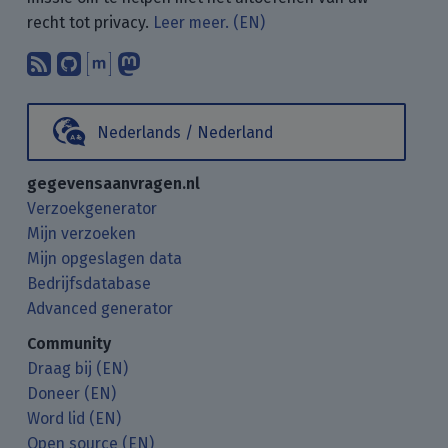
recht tot privacy.
Leer meer. (EN)
Abonneer op onze blogposts met uw
Vind ons op GitHub.
Praat met ons via Matrix.
Volg ons op Mastodon.
Nederlands / Nederland
gegevensaanvragen.nl
Verzoekgenerator
Mijn verzoeken
Mijn opgeslagen data
Bedrijfsdatabase
Advanced generator
Community
Draag bij (EN)
Doneer (EN)
Word lid (EN)
Open source (EN)