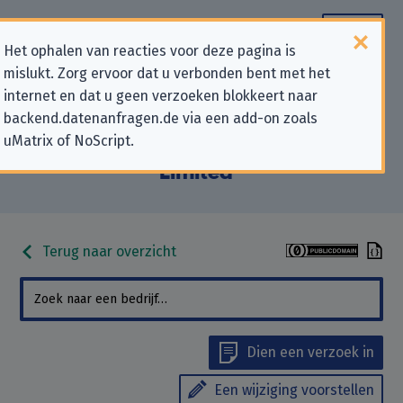
Het ophalen van reacties voor deze pagina is
mislukt. Zorg ervoor dat u verbonden bent met het
Contactgegevens voor
internet en dat u geen verzoeken blokkeert naar
backend.datenanfragen.de via een add-on zoals
privacygerelateerde verzoeken
uMatrix of NoScript.
aan “Formula One Digital Media
Limited”
Terug naar overzicht
Dien een verzoek in
Een wijziging voorstellen