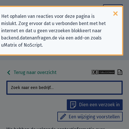
Het ophalen van reacties voor deze pagina is
mislukt. Zorg ervoor dat u verbonden bent met het
Contactgegevens voor
internet en dat u geen verzoeken blokkeert naar
backend.datenanfragen.de via een add-on zoals
privacygerelateerde verzoeken
uMatrix of NoScript.
aan “Feuerwehr-Unfallkasse Mitte”
Terug naar overzicht
Dien een verzoek in
Een wijziging voorstellen