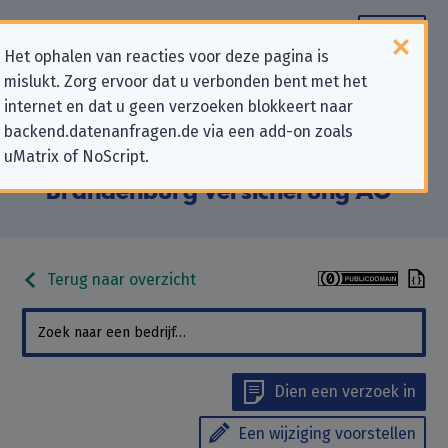
Het ophalen van reacties voor deze pagina is
mislukt. Zorg ervoor dat u verbonden bent met het
Contactgegevens voor
internet en dat u geen verzoeken blokkeert naar
backend.datenanfragen.de via een add-on zoals
privacygerelateerde verzoeken
uMatrix of NoScript.
aan “Feuersozietät Berlin
Brandenburg Versicherung AG”
Terug naar overzicht
Dien een verzoek in
Een wijziging voorstellen