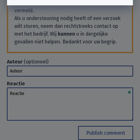
verbonden met het bedrijf dat hier wordt
vermeld.
Als u ondersteuning nodig heeft of een verzoek
wilt sturen, neem dan rechtstreeks contact op
met het bedrijf. Wij
kunnen
u in dergelijke
gevallen niet helpen. Bedankt voor uw begrip.
Auteur
(optioneel)
Auteur
Reactie
Reactie
Publish comment