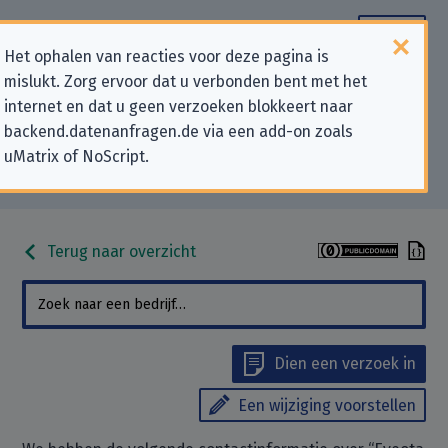
Het ophalen van reacties voor deze pagina is
mislukt. Zorg ervoor dat u verbonden bent met het
Contactgegevens voor
internet en dat u geen verzoeken blokkeert naar
backend.datenanfragen.de via een add-on zoals
privacygerelateerde verzoeken
uMatrix of NoScript.
aan “Eyeota Pte Ltd”
Terug naar overzicht
Dien een verzoek in
Een wijziging voorstellen