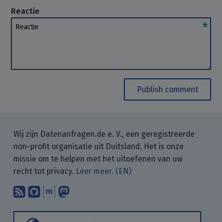
Reactie
Reactie
Publish comment
Wij zijn Datenanfragen.de e. V., een geregistreerde
non-profit organisatie uit Duitsland. Het is onze
missie om te helpen met het uitoefenen van uw
recht tot privacy.
Leer meer. (EN)
Abonneer op onze blogposts met uw
Vind ons op GitHub.
Praat met ons via Matrix.
Volg ons op Mastodon.