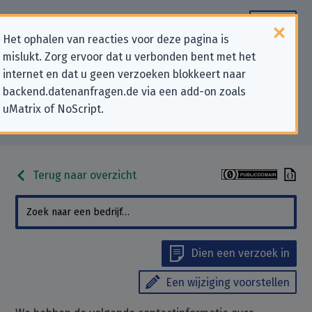
Het ophalen van reacties voor deze pagina is
mislukt. Zorg ervoor dat u verbonden bent met het
Contactgegevens voor
internet en dat u geen verzoeken blokkeert naar
backend.datenanfragen.de via een add-on zoals
privacygerelateerde verzoeken
uMatrix of NoScript.
aan “ExtraEnergie GmbH”
Terug naar overzicht
Dien een verzoek in
Een wijziging voorstellen