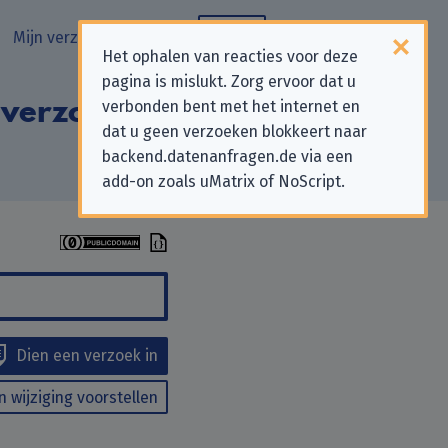
Mijn verzoeken
Blog
Het ophalen van reacties voor deze
pagina is mislukt. Zorg ervoor dat u
 verzoeken aan
verbonden bent met het internet en
dat u geen verzoeken blokkeert naar
backend.datenanfragen.de via een
add-on zoals uMatrix of NoScript.
Dien een verzoek in
n wijziging voorstellen