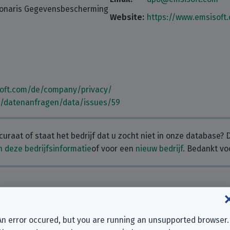
tionaris Gegevensbescherming
Website:
https://www.emsisoft
soft.com/de/company/privacy/
m/datenanfragen/data/issues/59
curaat of staat het bedrijf dat u zocht niet in onze database?
 deze bedrijfsinformatie
of voor een
nieuw bedrijf
. Bedankt vo
. Waarom laat u er geen achter?
An error occured, but you are running an unsupported browser.
chter