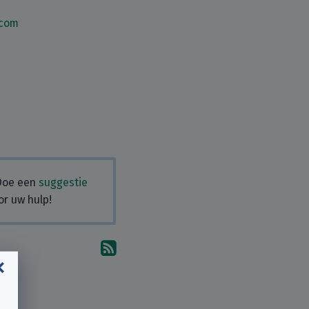
.com
 Doe een
suggestie
or uw hulp!
Abonneer u op de reacties