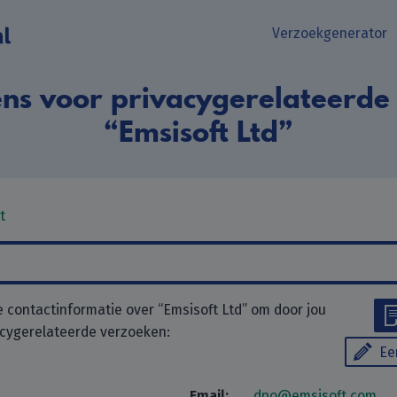
Verzoekgenerator
ns voor privacygerelateerde
“Emsisoft Ltd”
t
contactinformatie over “Emsisoft Ltd” om door jou
acygerelateerde verzoeken:
Ee
Email:
dpo@emsisoft.com