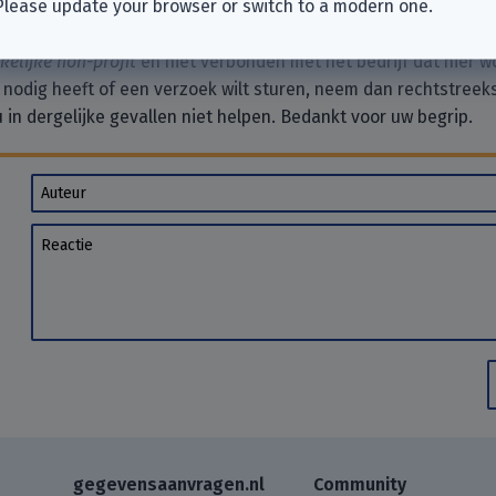
Please update your browser or switch to a modern one.
elijke non-profit
en niet verbonden met het bedrijf dat hier w
 nodig heeft of een verzoek wilt sturen, neem dan rechtstreek
 in dergelijke gevallen niet helpen. Bedankt voor uw begrip.
Auteur
Reactie
gegevensaanvragen.nl
Community