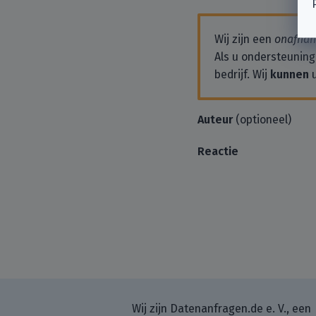
Wij zijn een
onafhank
Als u ondersteuning
bedrijf. Wij
kunnen
u
Auteur
(optioneel)
Reactie
Wij zijn Datenanfragen.de e. V., een