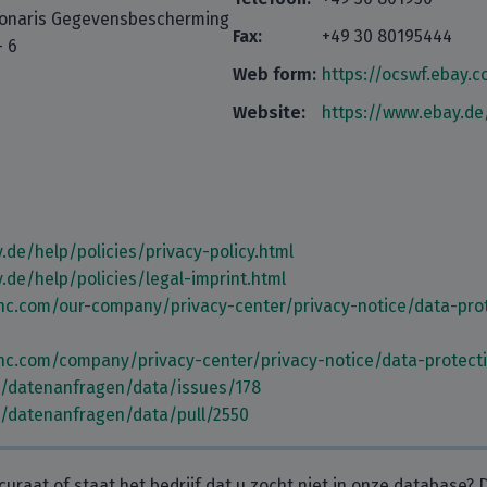
tionaris Gegevensbescherming
Fax:
+49 30 80195444
– 6
Web form:
https://ocswf.ebay.
Website:
https://www.ebay.de
.de/help/policies/privacy-policy.html
.de/help/policies/legal-imprint.html
nc.com/our-company/privacy-center/privacy-notice/data-prote
nc.com/company/privacy-center/privacy-notice/data-protecti
m/datenanfragen/data/issues/178
m/datenanfragen/data/pull/2550
curaat of staat het bedrijf dat u zocht niet in onze database?