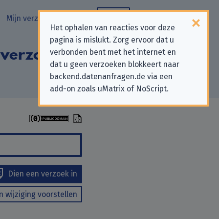
Mijn verzoeken
Blog
Het ophalen van reacties voor deze
pagina is mislukt. Zorg ervoor dat u
 verzoeken aan
verbonden bent met het internet en
dat u geen verzoeken blokkeert naar
backend.datenanfragen.de via een
add-on zoals uMatrix of NoScript.
Dien een verzoek in
n wijziging voorstellen