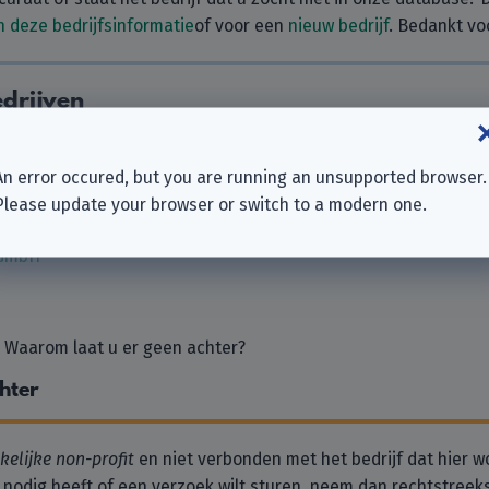
 deze bedrijfsinformatie
of voor een
nieuw bedrijf
. Bedankt vo
drijven
An error occured, but you are running an unsupported browser.
Please update your browser or switch to a modern one.
 GmbH
. Waarom laat u er geen achter?
chter
elijke non-profit
en niet verbonden met het bedrijf dat hier w
 nodig heeft of een verzoek wilt sturen, neem dan rechtstreek