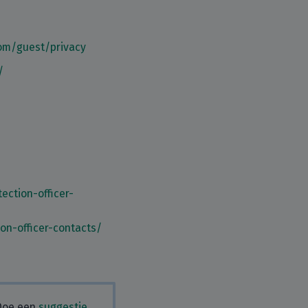
com/guest/privacy
/
ction-officer-
on-officer-contacts/
 Doe een
suggestie