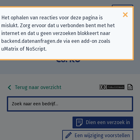
Het ophalen van reacties voor deze pagina is
mislukt. Zorg ervoor dat u verbonden bent met het
Contactgegevens voor
internet en dat u geen verzoeken blokkeert naar
backend.datenanfragen.de via een add-on zoals
privacygerelateerde verzoeken
uMatrix of NoScript.
aan “dm-drogerie markt GmbH +
Co. KG”
Terug naar overzicht
Dien een verzoek in
Een wijziging voorstellen