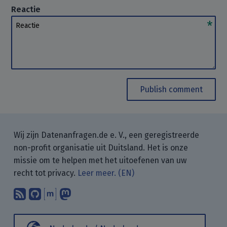
Reactie
Reactie
Publish comment
Wij zijn Datenanfragen.de e. V., een geregistreerde
non-profit organisatie uit Duitsland. Het is onze
missie om te helpen met het uitoefenen van uw
recht tot privacy.
Leer meer. (EN)
Abonneer op onze blogposts met uw
Vind ons op GitHub.
Praat met ons via Matrix.
Volg ons op Mastodon.