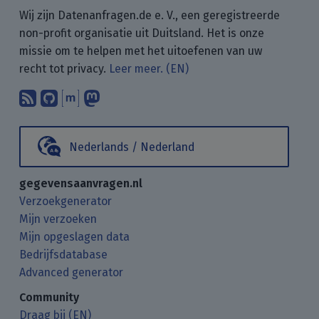
Wij zijn Datenanfragen.de e. V., een geregistreerde
non-profit organisatie uit Duitsland. Het is onze
missie om te helpen met het uitoefenen van uw
recht tot privacy.
Leer meer. (EN)
Abonneer op onze blogposts met uw
Vind ons op GitHub.
Praat met ons via Matrix.
Volg ons op Mastodon.
Nederlands / Nederland
gegevensaanvragen.nl
Verzoekgenerator
Mijn verzoeken
Mijn opgeslagen data
Bedrijfsdatabase
Advanced generator
Community
Draag bij (EN)