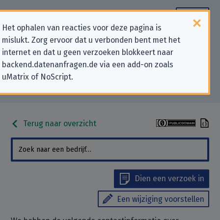
Het ophalen van reacties voor deze pagina is
mislukt. Zorg ervoor dat u verbonden bent met het
Contactgegevens voor
internet en dat u geen verzoeken blokkeert naar
backend.datenanfragen.de via een add-on zoals
privacygerelateerde verzoeken
uMatrix of NoScript.
aan “Coursera UK Limited”
Terug naar overzicht
Dien een verzoek in
Een wijziging voorstellen