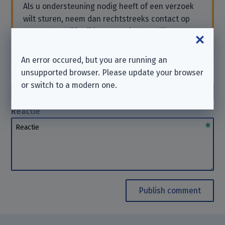
Als u ondersteuning nodig heeft of een verzoek
wilt sturen, neem dan rechtstreeks contact op
met het bedrijf. Wij
kunnen
u in dergelijke
gevallen niet helpen. Bedankt voor uw begrip.
An error occured, but you are running an
unsupported browser. Please update your browser
Auteur
(optioneel)
or switch to a modern one.
Auteur
Reactie
Reactie
Publish comment