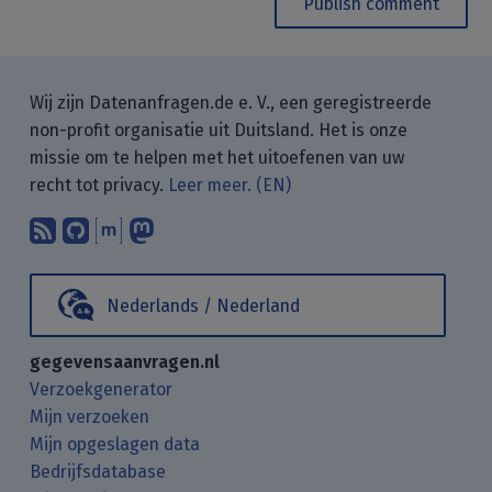
Publish comment
Wij zijn Datenanfragen.de e. V., een geregistreerde
non-profit organisatie uit Duitsland. Het is onze
missie om te helpen met het uitoefenen van uw
recht tot privacy.
Leer meer. (EN)
Abonneer op onze blogposts met uw
Vind ons op GitHub.
Praat met ons via Matrix.
Volg ons op Mastodon.
Nederlands / Nederland
gegevensaanvragen.nl
Verzoekgenerator
Mijn verzoeken
Mijn opgeslagen data
Bedrijfsdatabase