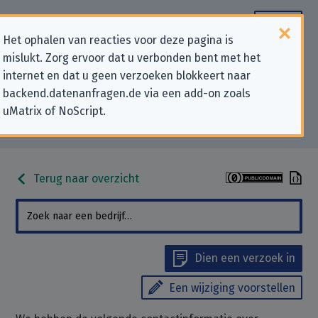
Het ophalen van reacties voor deze pagina is
mislukt. Zorg ervoor dat u verbonden bent met het
Contactgegevens voor
internet en dat u geen verzoeken blokkeert naar
backend.datenanfragen.de via een add-on zoals
privacygerelateerde verzoeken
uMatrix of NoScript.
aan “CloudPlus, Inc.”
Terug naar overzicht
Dien een verzoek in
Een wijziging voorstellen