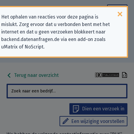
Het ophalen van reacties voor deze pagina is
mislukt. Zorg ervoor dat u verbonden bent met het
Contactgegevens voor
internet en dat u geen verzoeken blokkeert naar
backend.datenanfragen.de via een add-on zoals
privacygerelateerde verzoeken
uMatrix of NoScript.
aan “BLK”
Terug naar overzicht
Dien een verzoek in
Een wijziging voorstellen