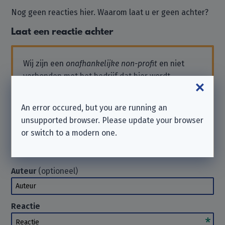
Nog geen reacties hier. Waarom laat u er geen achter?
Laat een reactie achter
Wij zijn een
onafhankelijke non-profit
en niet
verbonden met het bedrijf dat hier wordt
vermeld.
Als u ondersteuning nodig heeft of een verzoek
An error occured, but you are running an
wilt sturen, neem dan rechtstreeks contact op
unsupported browser. Please update your browser
met het bedrijf. Wij
kunnen
u in dergelijke
or switch to a modern one.
gevallen niet helpen. Bedankt voor uw begrip.
Auteur
(optioneel)
Auteur
Reactie
Reactie