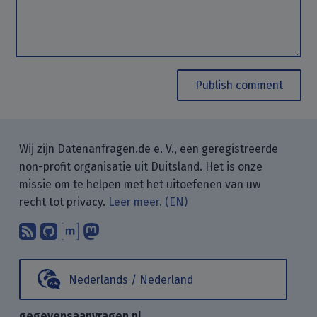
Publish comment
Wij zijn Datenanfragen.de e. V., een geregistreerde
non-profit organisatie uit Duitsland. Het is onze
missie om te helpen met het uitoefenen van uw
recht tot privacy.
Leer meer. (EN)
Abonneer op onze blogposts met uw
Vind ons op GitHub.
Praat met ons via Matrix.
Volg ons op Mastodon.
Nederlands / Nederland
gegevensaanvragen.nl