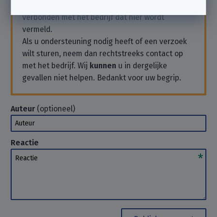
Wij zijn een
onafhankelijke non-profit
en niet
verbonden met het bedrijf dat hier wordt
vermeld.
Als u ondersteuning nodig heeft of een verzoek
wilt sturen, neem dan rechtstreeks contact op
met het bedrijf. Wij
kunnen
u in dergelijke
gevallen niet helpen. Bedankt voor uw begrip.
Auteur
(optioneel)
Auteur
Reactie
Reactie