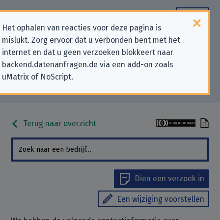
Het ophalen van reacties voor deze pagina is
mislukt. Zorg ervoor dat u verbonden bent met het
Contactgegevens voor
internet en dat u geen verzoeken blokkeert naar
backend.datenanfragen.de via een add-on zoals
privacygerelateerde verzoeken
uMatrix of NoScript.
aan “Bitmaster Online B.V.”
Terug naar overzicht
Dien een verzoek in
Een wijziging voorstellen