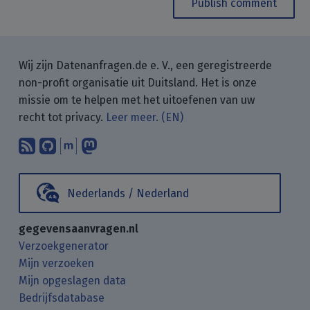
Publish comment
Wij zijn Datenanfragen.de e. V., een geregistreerde
non-profit organisatie uit Duitsland. Het is onze
missie om te helpen met het uitoefenen van uw
recht tot privacy.
Leer meer. (EN)
Abonneer op onze blogposts met uw
Vind ons op GitHub.
Praat met ons via Matrix.
Volg ons op Mastodon.
Nederlands / Nederland
gegevensaanvragen.nl
Verzoekgenerator
Mijn verzoeken
Mijn opgeslagen data
Bedrijfsdatabase