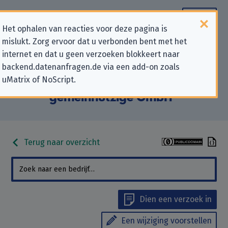
Het ophalen van reacties voor deze pagina is
mislukt. Zorg ervoor dat u verbonden bent met het
Contactgegevens voor
internet en dat u geen verzoeken blokkeert naar
backend.datenanfragen.de via een add-on zoals
privacygerelateerde verzoeken
uMatrix of NoScript.
aan “Bildung & Begabung
gemeinnützige GmbH”
Terug naar overzicht
Dien een verzoek in
Een wijziging voorstellen