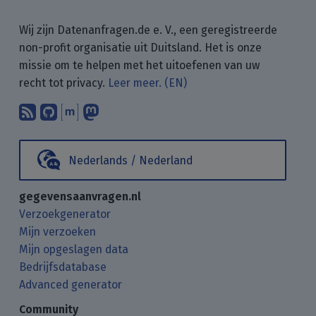
Wij zijn Datenanfragen.de e. V., een geregistreerde
non-profit organisatie uit Duitsland. Het is onze
missie om te helpen met het uitoefenen van uw
recht tot privacy.
Leer meer. (EN)
Abonneer op onze blogposts met uw
Vind ons op GitHub.
Praat met ons via Matrix.
Volg ons op Mastodon.
Nederlands / Nederland
gegevensaanvragen.nl
Verzoekgenerator
Mijn verzoeken
Mijn opgeslagen data
Bedrijfsdatabase
Advanced generator
Community