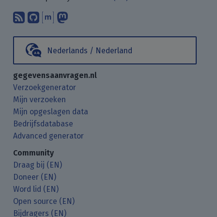
Abonneer op onze blogposts met uw
Vind ons op GitHub.
Praat met ons via Matrix.
Volg ons op Mastodon.
Nederlands / Nederland
gegevensaanvragen.nl
Verzoekgenerator
Mijn verzoeken
Mijn opgeslagen data
Bedrijfsdatabase
Advanced generator
Community
Draag bij (EN)
Doneer (EN)
Word lid (EN)
Open source (EN)
Bijdragers (EN)