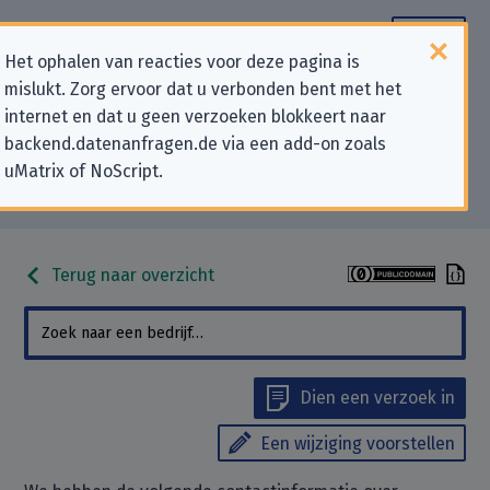
Het ophalen van reacties voor deze pagina is
mislukt. Zorg ervoor dat u verbonden bent met het
Contactgegevens voor
internet en dat u geen verzoeken blokkeert naar
backend.datenanfragen.de via een add-on zoals
privacygerelateerde verzoeken
uMatrix of NoScript.
aan “AUTODOC AG”
Terug naar overzicht
Dien een verzoek in
Een wijziging voorstellen