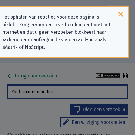
Het ophalen van reacties voor deze pagina is
mislukt. Zorg ervoor dat u verbonden bent met het
Contactgegevens voor
internet en dat u geen verzoeken blokkeert naar
backend.datenanfragen.de via een add-on zoals
privacygerelateerde verzoeken
uMatrix of NoScript.
aan “Atlassian B.V.”
Terug naar overzicht
Dien een verzoek in
Een wijziging voorstellen