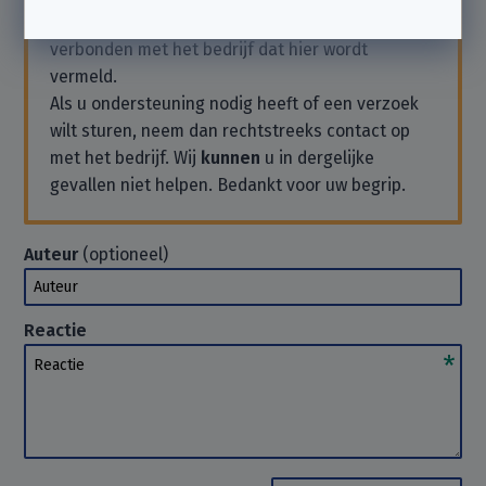
Wij zijn een
onafhankelijke non-profit
en niet
verbonden met het bedrijf dat hier wordt
vermeld.
Als u ondersteuning nodig heeft of een verzoek
wilt sturen, neem dan rechtstreeks contact op
met het bedrijf. Wij
kunnen
u in dergelijke
gevallen niet helpen. Bedankt voor uw begrip.
Auteur
(optioneel)
Auteur
Reactie
Reactie