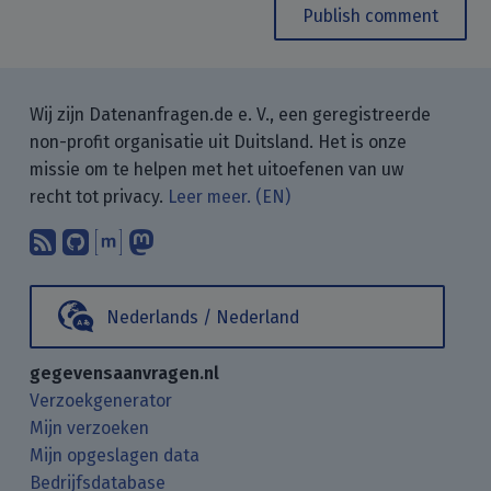
Publish comment
Wij zijn Datenanfragen.de e. V., een geregistreerde
non-profit organisatie uit Duitsland. Het is onze
missie om te helpen met het uitoefenen van uw
recht tot privacy.
Leer meer. (EN)
Abonneer op onze blogposts met uw
Vind ons op GitHub.
Praat met ons via Matrix.
Volg ons op Mastodon.
Nederlands / Nederland
gegevensaanvragen.nl
Verzoekgenerator
Mijn verzoeken
Mijn opgeslagen data
Bedrijfsdatabase