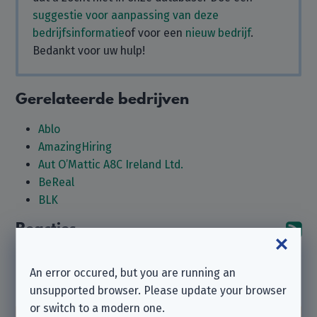
suggestie voor aanpassing van deze
bedrijfsinformatie
of voor een
nieuw bedrijf
.
Bedankt voor uw hulp!
Gerelateerde bedrijven
Ablo
AmazingHiring
Aut O’Mattic A8C Ireland Ltd.
BeReal
BLK
Reacties
Ab
Nog geen reacties hier. Waarom laat u er geen achter?
An error occured, but you are running an
Laat een reactie achter
unsupported browser. Please update your browser
or switch to a modern one.