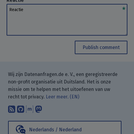
Reactie
Reactie
Publish comment
Wij zijn Datenanfragen.de e. V., een geregistreerde
non-profit organisatie uit Duitsland. Het is onze
missie om te helpen met het uitoefenen van uw
recht tot privacy.
Leer meer. (EN)
Abonneer op onze blogposts met uw
Vind ons op GitHub.
Praat met ons via Matrix.
Volg ons op Mastodon.
Nederlands / Nederland