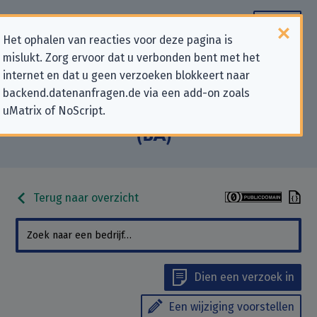
Het ophalen van reacties voor deze pagina is
mislukt. Zorg ervoor dat u verbonden bent met het
Contactgegevens voor
internet en dat u geen verzoeken blokkeert naar
backend.datenanfragen.de via een add-on zoals
privacygerelateerde verzoeken
uMatrix of NoScript.
aan “Bundesagentur für Arbeit
(BA)”
Terug naar overzicht
Dien een verzoek in
Een wijziging voorstellen