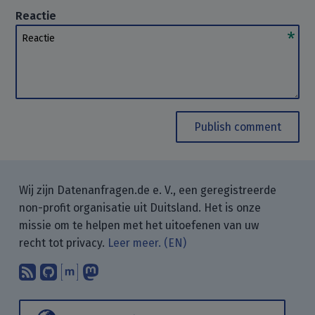
Reactie
Reactie
Publish comment
Wij zijn Datenanfragen.de e. V., een geregistreerde
non-profit organisatie uit Duitsland. Het is onze
missie om te helpen met het uitoefenen van uw
recht tot privacy.
Leer meer. (EN)
Abonneer op onze blogposts met uw
Vind ons op GitHub.
Praat met ons via Matrix.
Volg ons op Mastodon.