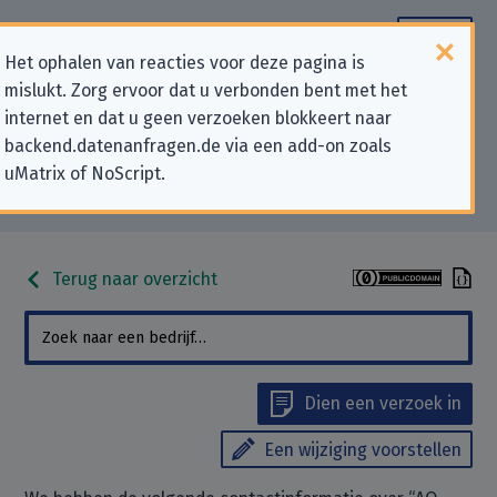
Het ophalen van reacties voor deze pagina is
mislukt. Zorg ervoor dat u verbonden bent met het
Contactgegevens voor
internet en dat u geen verzoeken blokkeert naar
backend.datenanfragen.de via een add-on zoals
privacygerelateerde verzoeken
uMatrix of NoScript.
aan “AO Deutschland Limited”
Terug naar overzicht
Dien een verzoek in
Een wijziging voorstellen