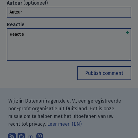
Auteur
(optioneel)
Auteur
Reactie
Reactie
Publish comment
Wij zijn Datenanfragen.de e. V., een geregistreerde
non-profit organisatie uit Duitsland. Het is onze
missie om te helpen met het uitoefenen van uw
recht tot privacy.
Leer meer. (EN)
Abonneer op onze blogposts met uw
Vind ons op GitHub.
Praat met ons via Matrix.
Volg ons op Mastodon.