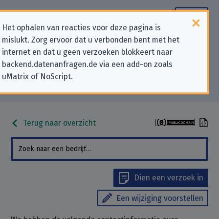
Het ophalen van reacties voor deze pagina is
mislukt. Zorg ervoor dat u verbonden bent met het
Contactgegevens voor
internet en dat u geen verzoeken blokkeert naar
backend.datenanfragen.de via een add-on zoals
privacygerelateerde verzoeken
uMatrix of NoScript.
aan “Phoenix Payments BV”
Terug naar overzicht
Dien een verzoek in
Een wijziging voorstellen