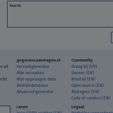
Reactie
gegevensaanvragen.nl
Community
e uit
Verzoekgenerator
Draag bij (EN)
Mijn verzoeken
Doneer (EN)
echt
Mijn opgeslagen data
Word lid (EN)
Bedrijfsdatabase
Open source (EN)
Advanced generator
Bijdragers (EN)
gposts met uw RSS-feedreader.
.
a Matrix.
Mastodon.
Code of conduct (EN)
Leren
Legaal