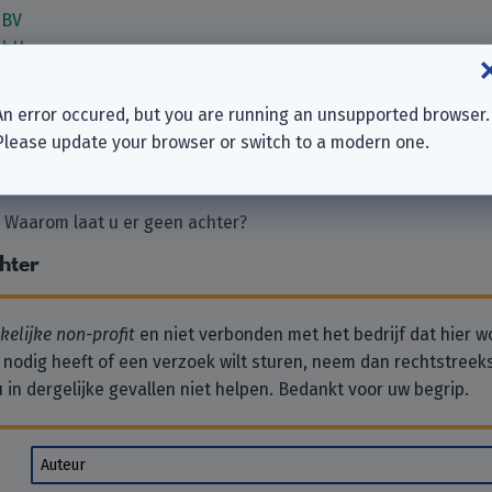
 BV
mbH
TS EUROPE”
Holdings) Limited
An error occured, but you are running an unsupported browser.
GmbH
Please update your browser or switch to a modern one.
. Waarom laat u er geen achter?
chter
elijke non-profit
en niet verbonden met het bedrijf dat hier w
 nodig heeft of een verzoek wilt sturen, neem dan rechtstreek
 in dergelijke gevallen niet helpen. Bedankt voor uw begrip.
Auteur