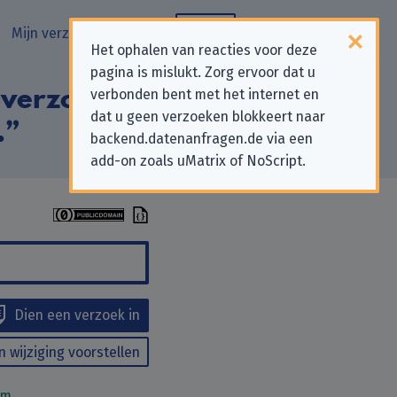
Mijn verzoeken
Blog
Het ophalen van reacties voor deze
pagina is mislukt. Zorg ervoor dat u
 verzoeken aan
verbonden bent met het internet en
dat u geen verzoeken blokkeert naar
.”
backend.datenanfragen.de via een
add-on zoals uMatrix of NoScript.
Dien een verzoek in
n wijziging voorstellen
om