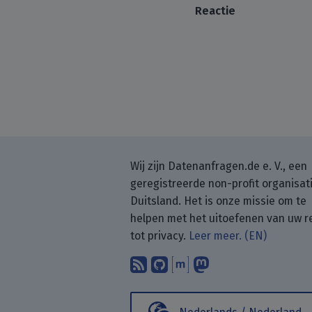
Reactie
Wij zijn Datenanfragen.de e. V., een
geregistreerde non-profit organisati
Duitsland. Het is onze missie om te
helpen met het uitoefenen van uw r
tot privacy.
Leer meer. (EN)
Abonneer op onze blo
Vind ons op GitHub
Praat met ons vi
Volg ons op 