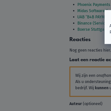
Phoenix Payments
Midas Software G
UAB “B4B PAYMEN
Binance (Services 
Boerse Stuttgart 
Reacties
Nog geen reacties hier
Laat een reactie a
Wij zijn een
onafhank
Als u ondersteuning
bedrijf. Wij
kunnen
u
Auteur
(optioneel)