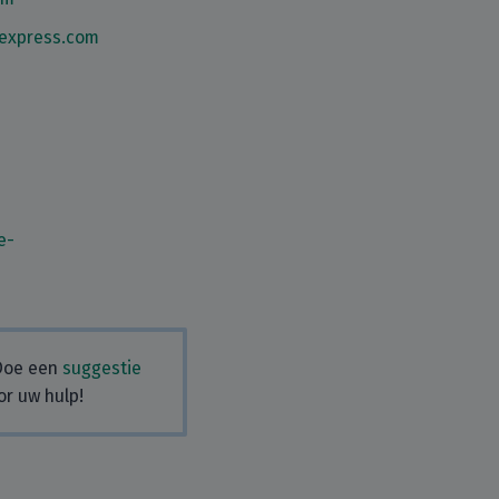
express.com
e-
 Doe een
suggestie
or uw hulp!