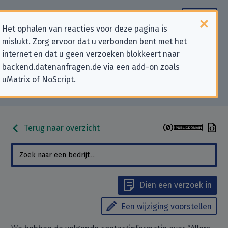
Het ophalen van reacties voor deze pagina is
mislukt. Zorg ervoor dat u verbonden bent met het
Contactgegevens voor
internet en dat u geen verzoeken blokkeert naar
backend.datenanfragen.de via een add-on zoals
privacygerelateerde verzoeken
uMatrix of NoScript.
aan “Allers grupa sp. z o.o.”
Terug naar overzicht
Dien een verzoek in
Een wijziging voorstellen