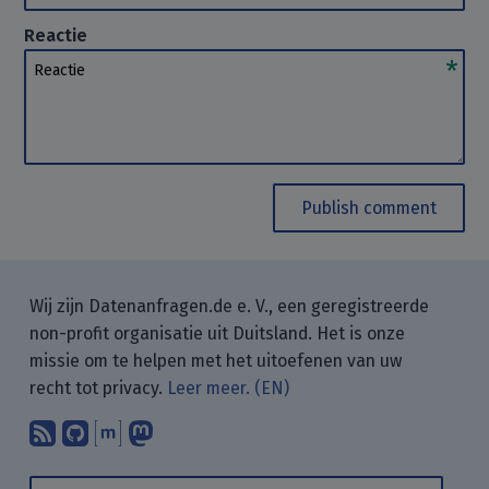
Reactie
Reactie
Publish comment
Wij zijn Datenanfragen.de e. V., een geregistreerde
non-profit organisatie uit Duitsland. Het is onze
missie om te helpen met het uitoefenen van uw
recht tot privacy.
Leer meer. (EN)
Abonneer op onze blogposts met uw
Vind ons op GitHub.
Praat met ons via Matrix.
Volg ons op Mastodon.