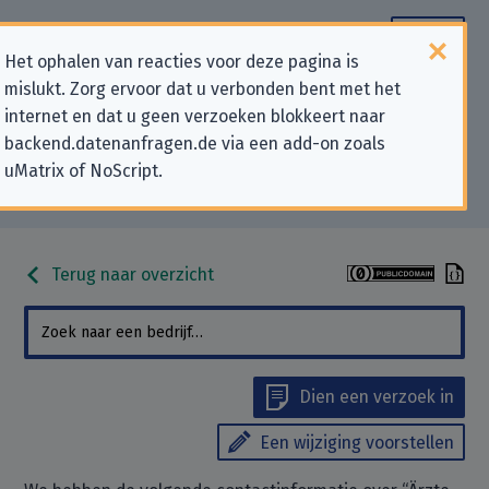
Het ophalen van reacties voor deze pagina is
mislukt. Zorg ervoor dat u verbonden bent met het
Contactgegevens voor
internet en dat u geen verzoeken blokkeert naar
backend.datenanfragen.de via een add-on zoals
privacygerelateerde verzoeken
uMatrix of NoScript.
aan “Ärzte ohne Grenzen e. V.”
Terug naar overzicht
Dien een verzoek in
Een wijziging voorstellen