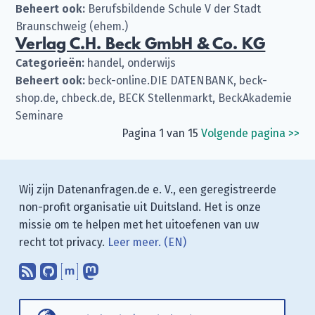
Beheert ook:
Berufsbildende Schule V der Stadt
Braunschweig (ehem.)
Verlag C.H. Beck GmbH & Co. KG
Categorieën:
handel, onderwijs
Beheert ook:
beck-online.DIE DATENBANK, beck-
shop.de, chbeck.de, BECK Stellenmarkt, BeckAkademie
Seminare
Pagina 1 van 15
Volgende pagina
>>
Wij zijn Datenanfragen.de e. V., een geregistreerde
non-profit organisatie uit Duitsland. Het is onze
missie om te helpen met het uitoefenen van uw
recht tot privacy.
Leer meer. (EN)
Abonneer op onze blogposts met uw
Vind ons op GitHub.
Praat met ons via Matrix.
Volg ons op Mastodon.